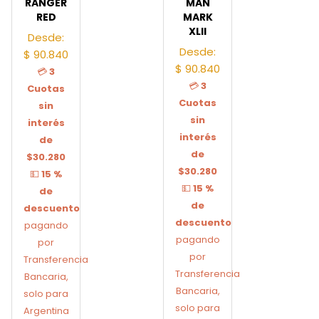
RANGER
MAN
RED
MARK
XLII
Desde:
Desde:
$
90.840
$
90.840
💳
3
💳
3
Cuotas
Cuotas
sin
sin
interés
interés
de
de
$30.280
$30.280
💵
15 %
💵
15 %
de
de
descuento
descuento
pagando
pagando
por
por
Transferencia
Transferencia
Bancaria,
Bancaria,
solo para
solo para
Argentina