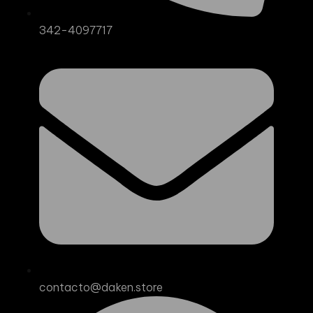
342-4097717
contacto@daken.store