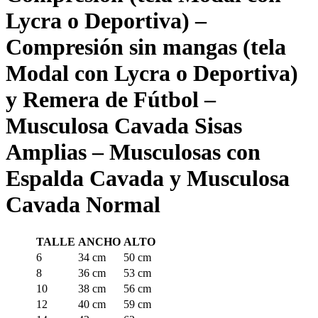
Lycra o Deportiva) –
Compresión sin mangas (tela
Modal con Lycra o Deportiva)
y Remera de Fútbol –
Musculosa Cavada Sisas
Amplias – Musculosas con
Espalda Cavada y Musculosa
Cavada Normal
TALLE
ANCHO
ALTO
6
34 cm
50 cm
8
36 cm
53 cm
10
38 cm
56 cm
12
40 cm
59 cm