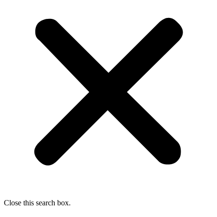
Close this search box.