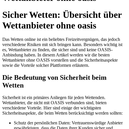
Sicher Wetten: Übersicht über
Wettanbieter ohne oasis
Das Wetten online ist ein beliebtes Freizeitvergnügen, das jedoch
verschiedene Risiken mit sich bringen kann. Besonders wichtig ist
es, Wettanbieter zu finden, die sicher sind und keine OASIS-
Anbindung haben. In diesem Artikel werden wir die besten
Wettanbieter ohne OASIS vorstellen und die Sicherheitsaspekte
sowie die Vorteile solcher Plattformen erläutern.
Die Bedeutung von Sicherheit beim
Wetten
Sicherheit ist ein primäres Anliegen für jeden Wettenden.
Wettanbieter, die nicht mit OASIS verbunden sind, bieten
verschiedene Vorteile. Hier sind einige der wichtigsten
Sicherheitsaspekte, die beim Wetten berücksichtigt werden sollten:
Schutz der persönlichen Daten: Vertrauenswürdige Anbieter
gewährleisten, dass die Daten ihrer Kunden sicher und