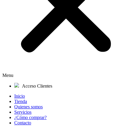
Menu
Acceso Clientes
Inicio
Tienda
Quienes somos
Servicios
¿Cómo comprar?
Contacto