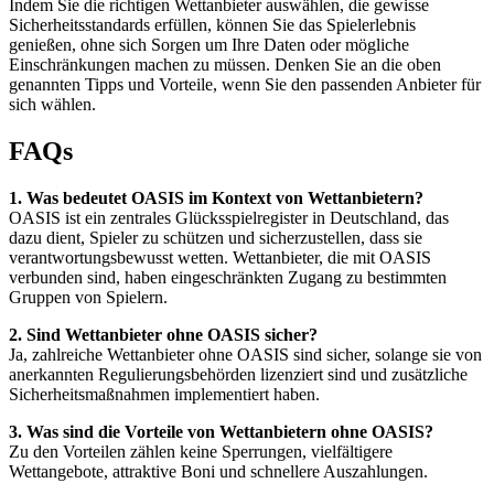
Indem Sie die richtigen Wettanbieter auswählen, die gewisse
Sicherheitsstandards erfüllen, können Sie das Spielerlebnis
genießen, ohne sich Sorgen um Ihre Daten oder mögliche
Einschränkungen machen zu müssen. Denken Sie an die oben
genannten Tipps und Vorteile, wenn Sie den passenden Anbieter für
sich wählen.
FAQs
1. Was bedeutet OASIS im Kontext von Wettanbietern?
OASIS ist ein zentrales Glücksspielregister in Deutschland, das
dazu dient, Spieler zu schützen und sicherzustellen, dass sie
verantwortungsbewusst wetten. Wettanbieter, die mit OASIS
verbunden sind, haben eingeschränkten Zugang zu bestimmten
Gruppen von Spielern.
2. Sind Wettanbieter ohne OASIS sicher?
Ja, zahlreiche Wettanbieter ohne OASIS sind sicher, solange sie von
anerkannten Regulierungsbehörden lizenziert sind und zusätzliche
Sicherheitsmaßnahmen implementiert haben.
3. Was sind die Vorteile von Wettanbietern ohne OASIS?
Zu den Vorteilen zählen keine Sperrungen, vielfältigere
Wettangebote, attraktive Boni und schnellere Auszahlungen.