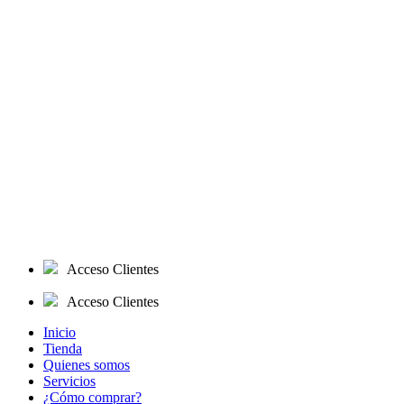
Acceso Clientes
Acceso Clientes
Inicio
Tienda
Quienes somos
Servicios
¿Cómo comprar?