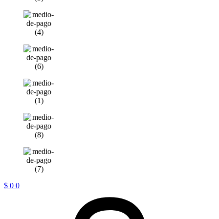
$
0
0