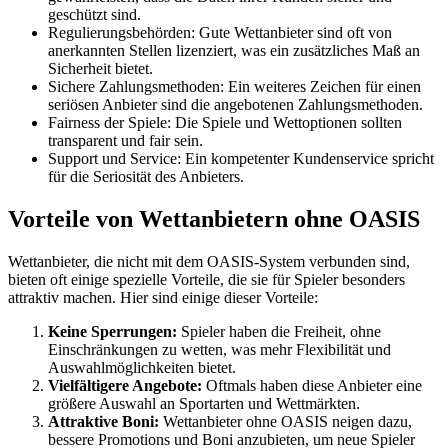
geschützt sind.
Regulierungsbehörden: Gute Wettanbieter sind oft von
anerkannten Stellen lizenziert, was ein zusätzliches Maß an
Sicherheit bietet.
Sichere Zahlungsmethoden: Ein weiteres Zeichen für einen
seriösen Anbieter sind die angebotenen Zahlungsmethoden.
Fairness der Spiele: Die Spiele und Wettoptionen sollten
transparent und fair sein.
Support und Service: Ein kompetenter Kundenservice spricht
für die Seriosität des Anbieters.
Vorteile von Wettanbietern ohne OASIS
Wettanbieter, die nicht mit dem OASIS-System verbunden sind,
bieten oft einige spezielle Vorteile, die sie für Spieler besonders
attraktiv machen. Hier sind einige dieser Vorteile:
Keine Sperrungen:
Spieler haben die Freiheit, ohne
Einschränkungen zu wetten, was mehr Flexibilität und
Auswahlmöglichkeiten bietet.
Vielfältigere Angebote:
Oftmals haben diese Anbieter eine
größere Auswahl an Sportarten und Wettmärkten.
Attraktive Boni:
Wettanbieter ohne OASIS neigen dazu,
bessere Promotions und Boni anzubieten, um neue Spieler