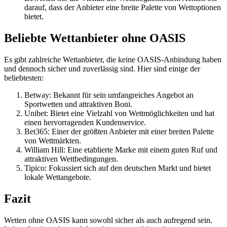
darauf, dass der Anbieter eine breite Palette von Wettoptionen
bietet.
Beliebte Wettanbieter ohne OASIS
Es gibt zahlreiche Wettanbieter, die keine OASIS-Anbindung haben
und dennoch sicher und zuverlässig sind. Hier sind einige der
beliebtesten:
Betway: Bekannt für sein umfangreiches Angebot an
Sportwetten und attraktiven Boni.
Unibet: Bietet eine Vielzahl von Wettmöglichkeiten und hat
einen hervorragenden Kundenservice.
Bet365: Einer der größten Anbieter mit einer breiten Palette
von Wettmärkten.
William Hill: Eine etablierte Marke mit einem guten Ruf und
attraktiven Wettbedingungen.
Tipico: Fokussiert sich auf den deutschen Markt und bietet
lokale Wettangebote.
Fazit
Wetten ohne OASIS kann sowohl sicher als auch aufregend sein.