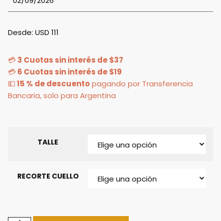
02/09/2026
Desde:
USD
111
💳
3 Cuotas sin interés de $37
💳
6 Cuotas sin interés de $19
💵
15 % de descuento
pagando por Transferencia
Bancaria, solo para Argentina
TALLE
RECORTE CUELLO