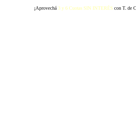
¡Aprovechá
3 y 6 Cuotas SIN INTERÉS
con T. de C