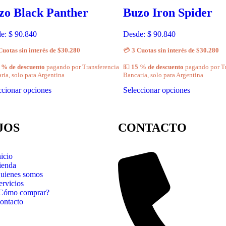
zo Black Panther
Buzo Iron Spider
de:
$
90.840
Desde:
$
90.840
Cuotas sin interés de $30.280
💳
3 Cuotas sin interés de $30.280
 % de descuento
pagando por Transferencia
💵
15 % de descuento
pagando por Tr
ria, solo para Argentina
Bancaria, solo para Argentina
ccionar opciones
Seleccionar opciones
JOS
CONTACTO
nicio
ienda
uienes somos
ervicios
Cómo comprar?
ontacto