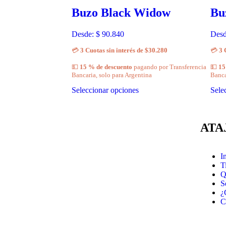
Buzo Black Widow
Bu
Desde:
$
90.840
Des
💳
3 Cuotas sin interés de $30.280
💳
3 
💵
15 % de descuento
pagando por Transferencia
💵
15
Bancaria, solo para Argentina
Banca
Seleccionar opciones
Sele
ATA
I
T
Q
S
¿
C