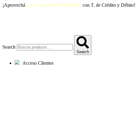
Ir
¡Aprovechá
3 y 6 Cuotas SIN INTERÉS
con T. de Crédito y Débito!
al
contenido
Search
Search
Acceso Clientes