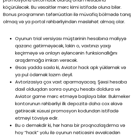
köçürüləcək. Bu vəsaitlər mərc kimi istifadə oluna bilər.
Bonus proqramının təfərrüatları ilə müvafiq bölmədə tanış
olmaq və ya portal rəhbərliyindən məsləhət almaq olar.
Oyunun trial versiyası müştərinin hesabına maliyyə
qazanc gətirməyəcək, lakin o, vaxtınızı yaxşı
keçirməyə və onlayn əyləncənin funksionallığını
araşdırmağa imkan verəcək.
Əsas yadda saxla ki, Aviator hack apk yükləmək və
ya pul ödəmək lazım deyil.
Avtorizasiya çox vaxt aparmayacaq. Şəxsi hesaba
daxil olduqdan sonra oyunçu hesabı doldura və
Aviator game mərc etməyə başlaya bilər. Bukmeker
kontorunun rəhbərliyi ilk depozitə daha cox əlavə
gətirəcək xüsusi promosyon kodundan istifadə
etməyi tövsiyə edir.
Bu o deməkdir ki, hər hansı bir proqnozlaşdırma və
hoy “hack” yolu ilə oyunun nəticəsini əvvəlcədən