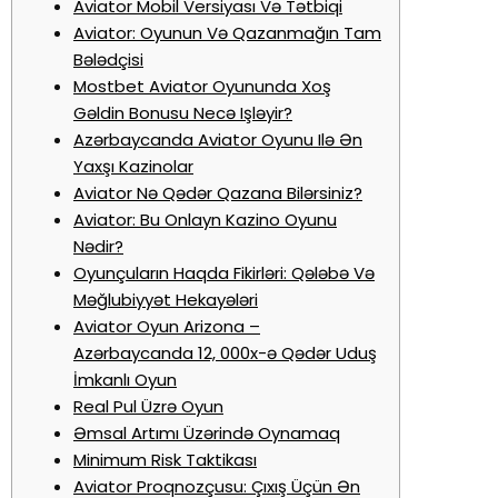
Aviator Mobil Versiyası Və Tətbiqi
Aviator: Oyunun Və Qazanmağın Tam
Bələdçisi
Mostbet Aviator Oyununda Xoş
Gəldin Bonusu Necə Işləyir?
Azərbaycanda Aviator Oyunu Ilə Ən
Yaxşı Kazinolar
Aviator Nə Qədər Qazana Bilərsiniz?
Aviator: Bu Onlayn Kazino Oyunu
Nədir?
Oyunçuların Haqda Fikirləri: Qələbə Və
Məğlubiyyət Hekayələri
Aviator Oyun Arizona –
Azərbaycanda 12, 000x-ə Qədər Uduş
İmkanlı Oyun
Real Pul Üzrə Oyun
Əmsal Artımı Üzərində Oynamaq
Minimum Risk Taktikası
Aviator Proqnozçusu: Çıxış Üçün Ən