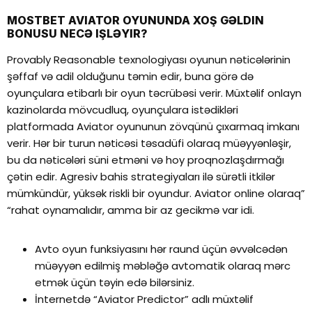
MOSTBET AVIATOR OYUNUNDA XOŞ GƏLDIN
BONUSU NECƏ IŞLƏYIR?
Provably Reasonable texnologiyası oyunun nəticələrinin
şəffaf və adil olduğunu təmin edir, buna görə də
oyunçulara etibarlı bir oyun təcrübəsi verir. Müxtəlif onlayn
kazinolarda mövcudluq, oyunçulara istədikləri
platformada Aviator oyununun zövqünü çıxarmaq imkanı
verir. Hər bir turun nəticəsi təsadüfi olaraq müəyyənləşir,
bu da nəticələri süni etməni və hoy proqnozlaşdırmağı
çətin edir. Agresiv bahis strategiyaları ilə sürətli itkilər
mümkündür, yüksək riskli bir oyundur. Aviator online olaraq”
“rahat oynamalıdır, amma bir az gecikmə var idi.
Avto oyun funksiyasını hər raund üçün əvvəlcədən
müəyyən edilmiş məbləğə avtomatik olaraq mərc
etmək üçün təyin edə bilərsiniz.
İnternetdə “Aviator Predictor” adlı müxtəlif