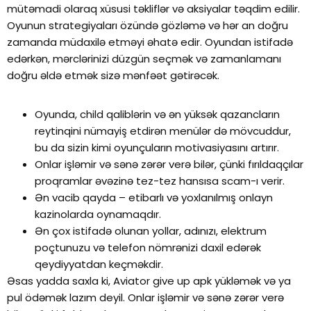
mütəmadi olaraq xüsusi təkliflər və aksiyalar təqdim edilir.
Oyunun strategiyaları özündə gözləmə və hər an doğru
zamanda müdaxilə etməyi əhatə edir. Oyundan istifadə
edərkən, mərclərinizi düzgün seçmək və zamanlamanı
doğru əldə etmək sizə mənfəət gətirəcək.
Oyunda, child qaliblərin və ən yüksək qazancların
reytinqini nümayiş etdirən menülər də mövcuddur,
bu da sizin kimi oyunçuların motivasiyasını artırır.
Onlar işləmir və sənə zərər verə bilər, çünki fırıldaqçılar
proqramlar əvəzinə tez-tez hansısa scam-ı verir.
Ən vacib qayda – etibarlı və yoxlanılmış onlayn
kazinolarda oynamaqdır.
Ən çox istifadə olunan yollar, adınızı, elektrum
poçtunuzu və telefon nömrənizi daxil edərək
qeydiyyatdan keçməkdir.
Əsas yadda saxla ki, Aviator give up apk yükləmək və ya
pul ödəmək lazım deyil. Onlar işləmir və sənə zərər verə