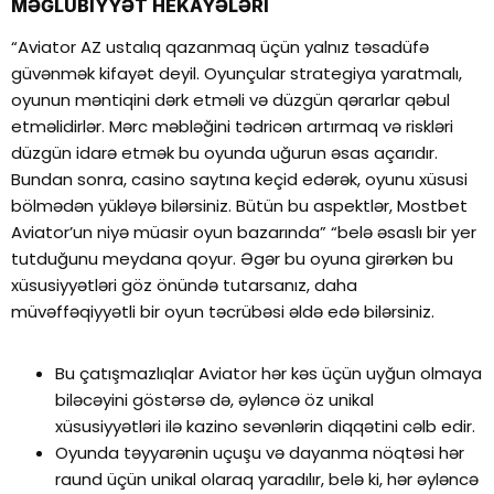
MƏĞLUBIYYƏT HEKAYƏLƏRI
“Aviator AZ ustalıq qazanmaq üçün yalnız təsadüfə
güvənmək kifayət deyil. Oyunçular strategiya yaratmalı,
oyunun məntiqini dərk etməli və düzgün qərarlar qəbul
etməlidirlər. Mərc məbləğini tədricən artırmaq və riskləri
düzgün idarə etmək bu oyunda uğurun əsas açarıdır.
Bundan sonra, casino saytına keçid edərək, oyunu xüsusi
bölmədən yükləyə bilərsiniz. Bütün bu aspektlər, Mostbet
Aviator’un niyə müasir oyun bazarında” “belə əsaslı bir yer
tutduğunu meydana qoyur. Əgər bu oyuna girərkən bu
xüsusiyyətləri göz önündə tutarsanız, daha
müvəffəqiyyətli bir oyun təcrübəsi əldə edə bilərsiniz.
Bu çatışmazlıqlar Aviator hər kəs üçün uyğun olmaya
biləcəyini göstərsə də, əyləncə öz unikal
xüsusiyyətləri ilə kazino sevənlərin diqqətini cəlb edir.
Oyunda təyyarənin uçuşu və dayanma nöqtəsi hər
raund üçün unikal olaraq yaradılır, belə ki, hər əyləncə