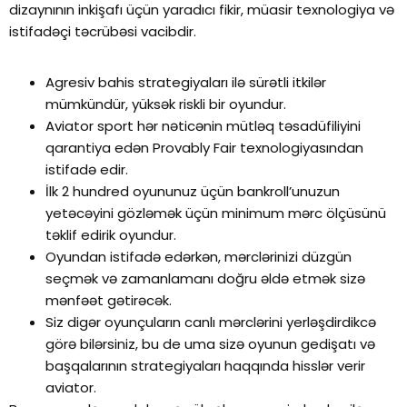
dizaynının inkişafı üçün yaradıcı fikir, müasir texnologiya və
istifadəçi təcrübəsi vacibdir.
Agresiv bahis strategiyaları ilə sürətli itkilər
mümkündür, yüksək riskli bir oyundur.
Aviator sport hər nəticənin mütləq təsadüfiliyini
qarantiya edən Provably Fair texnologiyasından
istifadə edir.
İlk 2 hundred oyununuz üçün bankroll’unuzun
yetəcəyini gözləmək üçün minimum mərc ölçüsünü
təklif edirik oyundur.
Oyundan istifadə edərkən, mərclərinizi düzgün
seçmək və zamanlamanı doğru əldə etmək sizə
mənfəət gətirəcək.
Siz digər oyunçuların canlı mərclərini yerləşdirdikcə
görə bilərsiniz, bu de uma sizə oyunun gedişatı və
başqalarının strategiyaları haqqında hisslər verir
aviator.