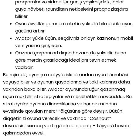
proqramlar və xidmətlər geniş yayılmışdır ki, onlar
guya növbəti raundların nəticələrini proqnozlaşdıra
bilirlər.
Oyun əvvəllər görünən raketin yüksələ bilməsi ilə oyun
gücünü artırır.
Aviator yükle üçün, seçdiyiniz onlayn kazinonun mobil
versiyasına giriş edin.
Qazanc çarpanı artdıqca hazard də yüksəlir, buna
görə mərcin çıxarılacağı ideal anı təyin etmək
vacibdir.
Bu rejimdə, oyunçu maliyyə riski olmadan oyun təcrübəsi
yaşaya bilər və oyunun qaydalarına və taktikalarına daha
yaxından baxa bilər. Aviator oyununda uğur qazanmaq
üçün müxtəlif strategiyalar və məsləhətlər mövcuddur. Bu
strateyalar oyunun dinamiklərinə və hər bir raundun
əvvəlində qoyulan mərc” “ölçüsünə görə dəyişir. Bütün
diqqətinizi oyuna verəcək və vaxtında “Cashout”
düyməsini sıxmaq vaxtı gəldikdə olacaq – təyyarə havaa
qalxmazdan əvvəl.