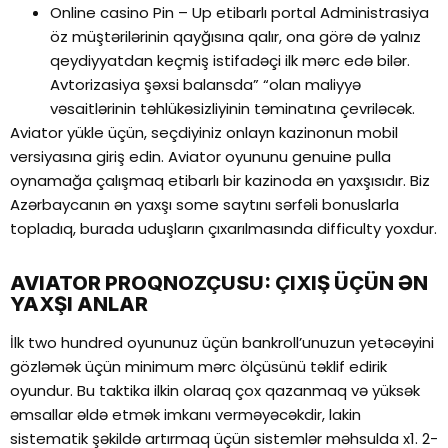
Online casino Pin – Up etibarlı portal Administrasiya
öz müştərilərinin qayğısına qalır, ona görə də yalnız
qeydiyyatdan keçmiş istifadəçi ilk mərc edə bilər.
Avtorizasiya şəxsi balansda” “olan maliyyə
vəsaitlərinin təhlükəsizliyinin təminatına çevriləcək.
Aviator yükle üçün, seçdiyiniz onlayn kazinonun mobil
versiyasına giriş edin. Aviator oyununu genuine pulla
oynamağa çalışmaq etibarlı bir kazinoda ən yaxşısıdır. Biz
Azərbaycanın ən yaxşı some saytını sərfəli bonuslarla
topladıq, burada uduşların çıxarılmasında difficulty yoxdur.
AVIATOR PROQNOZÇUSU: ÇIXIŞ ÜÇÜN ƏN
YAXŞI ANLAR
İlk two hundred oyununuz üçün bankroll’unuzun yetəcəyini
gözləmək üçün minimum mərc ölçüsünü təklif edirik
oyundur. Bu taktika ilkin olaraq çox qazanmaq və yüksək
əmsallar əldə etmək imkanı verməyəcəkdir, lakin
sistematik şəkildə artırmaq üçün sistemlər məhsulda x1. 2-