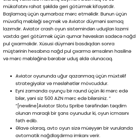
mükafatını rahat şəkildə geri götürmək kifayətdir.
Başlamaq üçün qumarbaz mərc etməlidir. Bunun üçün
müvafiq məbləği seçmək və Aviator düyməni sıxmaq
lazımdır. Aviator crash oyun sistemindən uduşları lazımi
vaxtda geri götürmək üçün qumar həvəskarı sadəcə nağd
pul çıxarmalıdır. Xüsusi düyməni basdıqdan sonra
müştərinin hesabına nağd pul çıxarma əmsalının hasilinə
və mərc məbləğinə bərabər uduş əldə olunacaq.
Aviator oyununda uğur qazanmaq üçün müxtəlif
strategiyalar və məsləhətlər mövcuddur.
Eyni zamanda oyunçu bir raund üçün iki mərc edə
bilər, yəni siz 500 AZN mərc edə bilərsiniz. ”
“[newline]Aviator Slotu Spribe tərəfindən təqdim
olunan maraqlı bir şans oyunudur ki, oyun icmasını
fəth edib.
Əlavə olaraq, avto oyun sizə müəyyən bir vurulanda
avtomatik nağdlaşdırma imkanı verir.