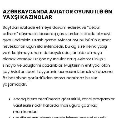
AZƏRBAYCANDA AVIATOR OYUNU ILƏ ƏN
YAXŞI KAZINOLAR
Saytdan istifadə etməyə davam edərək və “qəbul
edirəm” düyməsini basaraq çərəzlərdən istifadə etməyi
qəbul edirsiniz. Crash game Aviator oyunu bütün qumar
həvəskarları üçün əla əyləncədir, bu ag sizə nəinki yaxşı
vaxt keçirməyə, həm də böyük uduşlar əldə etməyə
olanak verəcək. Bir çox oyuncular artıq Aviator PinUp ’i
sınayıb və uduşlarını qazaniblar. Müştərinin ehtiyacı olan
şey Aviator sport təyyarənin ucmasını izləmək və qazanci
öz hesabına götürdükdən sonra inanılmaz hisslər
yaşamaqdır.
Ancaq bizim təcrübəmiz göstərir ki, xarici proqramlar
vasitəsilə nadir hallarda mali uğura çatmaq
mümkündür.
Prediktorların əksəriyyətinin işləmə prinsipi əvvəlki