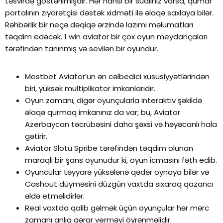
təsvirdə göstərilmişdir. Hər hansı bir sualınız varsa, qumar
portalının ziyarətçisi dəstək xidməti ilə əlaqə saxlaya bilər.
Rəhbərlik bir neçə dəqiqə ərzində lazımi məlumatları
təqdim edəcək. 1 win aviator bir çox oyun meydançaları
tərəfindən tanınmış və sevilən bir oyundur.
Mostbet Aviator’un ən cəlbedici xüsusiyyətlərindən
biri, yüksək multiplikator imkanlarıdır.
Oyun zamanı, digər oyunçularla interaktiv şəkildə
əlaqə qurmaq imkanınız da var; bu, Aviator
Azerbaycan təcrübəsini daha şəxsi və həyəcanlı hala
gətirir.
Aviator Slotu Spribe tərəfindən təqdim olunan
maraqlı bir şans oyunudur ki, oyun icmasını fəth edib.
Oyuncular təyyarə yüksələnə qədər oynaya bilər və
Cashout düyməsini düzgün vaxtda sıxaraq qazancı
əldə etməlidirlər.
Real vaxtda qalib gəlmək üçün oyunçular hər mərc
zamanı anlıq qərar verməyi öyrənməlidir.