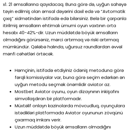
x1. 21 əmsallarına qayıdacaq. Buna görə də, uyğun sahəyə
təyin edilmiş olan əmsal dəyərini daxil edə və “Avtomatik
çıxış” xidmətindən istifadə edə bilərsiniz. Belə bir çarpanla
itirilmiş əmsalların ehtimalı ümumi oyun vaxtının orta
hesabı 40-42%-dir. Uzun müddətdə böyük əmsalların
olmadığını görürsəniz, mərci artırmaq və riski artırmaq
mümkündür. Qələbə halında, uğursuz raundlardan əvvəl
mənfi cəhətləri örtəcək.
Həmçinin, istifadə etdiyiniz ödəniş metoduna görə
fərqli komissiyalar var, buna görə seçim edərkən ən
uyğun metodu seçmək önəmlidir aviator az.
Mostbet Aviator oyunu, oyun dizaynının inkişafını
simvollaşdıran bir platformadır.
Müxtəlif onlayn kazinolarda mövcudluq, oyunçulara
istədikləri platformada Aviator oyununun zövqünü
çıxarmaq imkanı verir.
Uzun müddətdə böyük əmsalların olmadığını