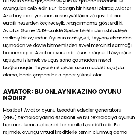
Bu oyun sadə qaydalar və yüksək qazanc imkanları ilə
oyunçuları cəlb edir. Bu” “baxışın bir hissəsi olaraq Aviator
Azərbaycan oyununun xüsusiyyətlərini və qaydalarını
ətraflı nəzərdən keçirəcəyik. Araşdırmamız göstərdi ki,
Aviator Game 2019-cu ildə Spribe tərəfindən istifadəyə
verilmiş bir oyundur. Oyunun mahiyyəti, təyyarə ekrandan
uçmadan və dövrə bitməmişdən əvvəl mərcinizi satmağı
bacarmaqdır. Aviator oyununda əsas məqsəd təyyarənin
uçuşunu izləmək və uçuş sona çatmadan mərci
bağlamaqdır. Təyyarə nə qədər uzun müddət uçuşda
olarsa, bahis çarpanı bir o qədər yüksək olar.
AVIATOR: BU ONLAYN KAZINO OYUNU
NƏDIR?
Mostbet Aviator oyunu təsadüfi ədədlər generatoru
(RNG) texnologiyasına əsaslanır və bu texnologiya oyunun
hər raundunun nəticəsini tamamilə təsadüfi edir. Bu
rejimdə, oyunçu virtual kreditlərlə təmin olunmuş demo