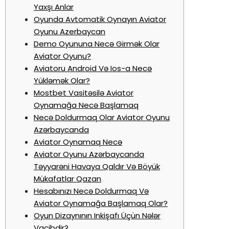
Yaxşı Anlar
Oyunda Avtomatik Oynayın Aviator
Oyunu Azerbaycan
Demo Oyununa Necə Girmək Olar
Aviator Oyunu?
Aviatoru Android Və Ios-a Necə
Yükləmək Olar?
Mostbet Vasitəsilə Aviator
Oynamağa Necə Başlamaq
Necə Doldurmaq Olar Aviator Oyunu
Azərbaycanda
Aviator Oynamaq Necə
Aviator Oyunu Azərbaycanda
Təyyarəni Havaya Qaldır Və Böyük
Mükafatlar Qazan
Hesabınızı Necə Doldurmaq Və
Aviator Oynamağa Başlamaq Olar?
Oyun Dizaynının Inkişafı Üçün Nələr
Vacibdir?