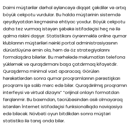
Daimi müştərilər dərhal əyləncəyə diqqət çəkdilər və artıq
böyük cekpotu vurdular. Bu halda müştərinin sistemdə
qeydiyyatdan keçməsinə ehtiyac yoxdur. Böyük cekpotu
daha tez vurmaq istəyən şəbəkə istifadəçisi heç nə ilə
qalma riskini daşıyır. Statistikanı öyrənməklə online qumar
klublarının müştəriləri nəinki portal administrasiyasının
dürüstlüyünə əmin ola, həm də öz strategiyalarını
formalaşdıra bilərlər. Bu mərhələdə məlumatları telefona
yükləmək və quraşdırmanı başa çatdırmaq kifayətdir.
Quraşdırma minimal vaxt aparacaq. Görülən
hərəkətlərdən sonra qumar proqramlarının pərəstişkarı
proqramı işə salıb mərc edə bilər. Quraşdırılmış proqramın
interfeysi və virtual dizaynı” “orijinal onlayn formatdan
fərqlənmir. Bu baxımdan, təcrübəsindən asılı olmayaraq
istənilən İnternet istifadəçisi funksionallıqda naviqasiya
edə biləcək. Növbəti oyun bitdikdən sonra müştəri
statistika ilə tanış onda bilər.