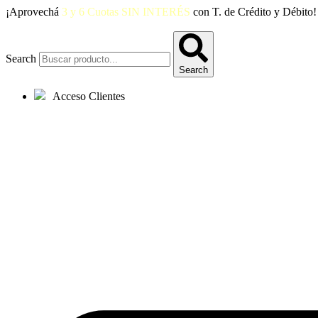
Ir
¡Aprovechá
3 y 6 Cuotas SIN INTERÉS
con T. de Crédito y Débito!
al
contenido
Search
Search
Acceso Clientes